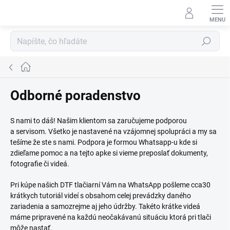
Prejsť
na
obsah
Hľadať
Domov
Odborné poradenstvo
S nami to dáš! Našim klientom sa zaručujeme podporou
a servisom. Všetko je nastavené na vzájomnej spolupráci a my sa
tešíme že ste s nami. Podpora je formou Whatsapp-u kde si
zdieľame pomoc a na tejto apke si vieme preposlať dokumenty,
fotografie či videá.
Pri kúpe našich DTF tlačiarní Vám na WhatsApp pošleme cca30
krátkych tutoriál videí s obsahom celej prevádzky daného
zariadenia a samozrejme aj jeho údržby. Takéto krátke videá
máme pripravené na každú neočakávanú situáciu ktorá pri tlači
môže nastať.