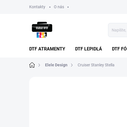
Prejsť
Kontakty
O nás
na
obsah
DTF ATRAMENTY
DTF LEPIDLÁ
DTF FÓ
Domov
Elele Design
Cruiser Stanley Stella
Neohodnotené
Podrobnosti hodnote