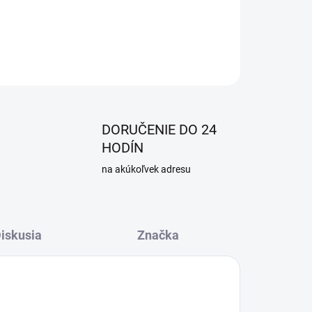
OPÝTAŤ SA
DORUČENIE DO 24
HODÍN
na akúkoľvek adresu
iskusia
Značka