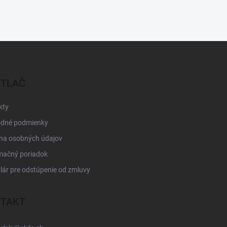
 TLAČ
kty
dné podmienky
na osobných údajov
mačný poriadok
ár pre odstúpenie od zmluvy
TAKT