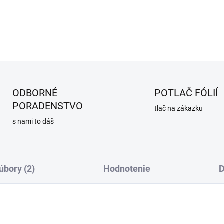
DETAILNÉ INFORMÁCIE
ODBORNÉ
POTLAČ FÓLIÍ
PORADENSTVO
tlač na zákazku
s nami to dáš
úbory (2)
Hodnotenie
D