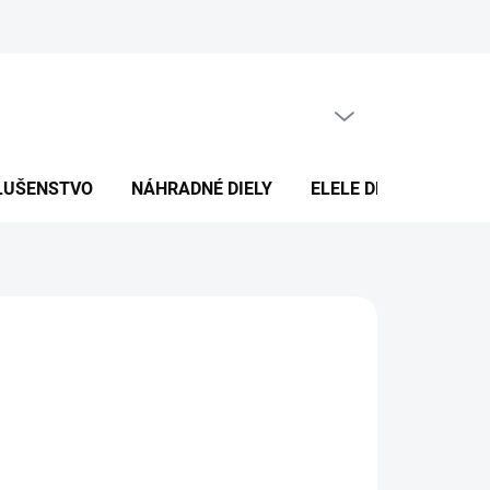
PRÁZDNY KOŠÍK
NÁKUPNÝ
KOŠÍK
SLUŠENSTVO
NÁHRADNÉ DIELY
ELELE DESIGN