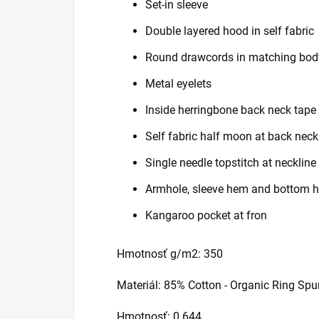
Set-in sleeve
Double layered hood in self fabric
Round drawcords in matching body
Metal eyelets
Inside herringbone back neck tape
Self fabric half moon at back neck
Single needle topstitch at neckli
Armhole, sleeve hem and bottom he
Kangaroo pocket at fron
Hmotnosť g/m2: 350
Materiál: 85% Cotton - Organic Ring Sp
Hmotnosť: 0.644