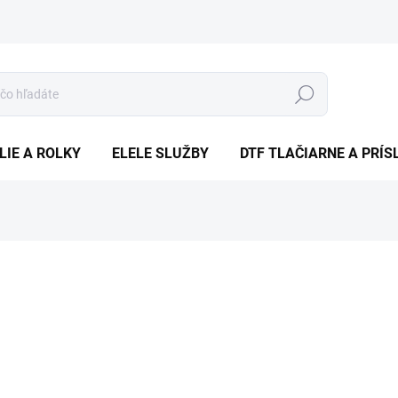
Hľadať
LIE A ROLKY
ELELE SLUŽBY
DTF TLAČIARNE A PRÍ
nia
ZNAČKA:
CRUISER STANLEY STELLA
€44
€35,77
bez DPH
Jednotková
ZVOĽTE VARIANT
cena: