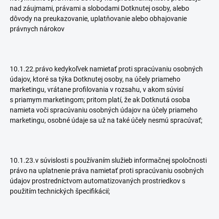
nad záujmami, právami a slobodami Dotknutej osoby, alebo
dôvody na preukazovanie, uplatňovanie alebo obhajovanie
právnych nárokov
10.1.22.právo kedykoľvek namietať proti spracúvaniu osobných
údajov, ktoré sa týka Dotknutej osoby, na účely priameho
marketingu, vrátane profilovania v rozsahu, v akom súvisí
s priamym marketingom; pritom platí, že ak Dotknutá osoba
namieta voči spracúvaniu osobných údajov na účely priameho
marketingu, osobné údaje sa už na také účely nesmú spracúvať;
10.1.23.v súvislosti s používaním služieb informačnej spoločnosti
právo na uplatnenie práva namietať proti spracúvaniu osobných
údajov prostredníctvom automatizovaných prostriedkov s
použitím technických špecifikácií;