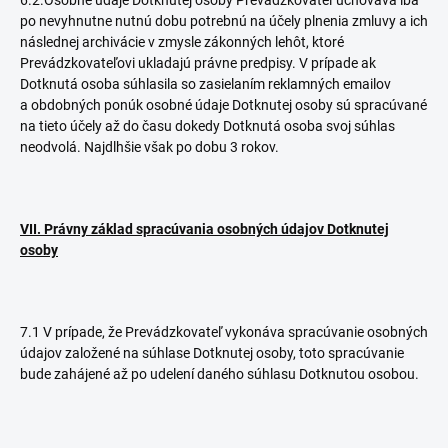
6.2.Osobné údaje Dotknutej osoby Prevádzkovateľ uchováva iba
po nevyhnutne nutnú dobu potrebnú na účely plnenia zmluvy a ich
následnej archivácie v zmysle zákonných lehôt, ktoré
Prevádzkovateľovi ukladajú právne predpisy. V prípade ak
Dotknutá osoba súhlasila so zasielaním reklamných emailov
a obdobných ponúk osobné údaje Dotknutej osoby sú spracúvané
na tieto účely až do času dokedy Dotknutá osoba svoj súhlas
neodvolá. Najdlhšie však po dobu 3 rokov.
VII. Právny základ spracúvania osobných údajov Dotknutej
osoby
7.1 V prípade, že Prevádzkovateľ vykonáva spracúvanie osobných
údajov založené na súhlase Dotknutej osoby, toto spracúvanie
bude zahájené až po udelení daného súhlasu Dotknutou osobou.