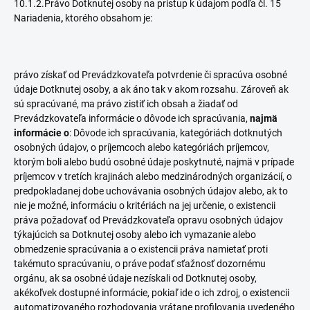
10.1.2.Právo Dotknutej osoby na prístup k údajom podľa čl. 15
Nariadenia
,
ktorého obsahom je:
právo získať od Prevádzkovateľa potvrdenie či spracúva osobné
údaje Dotknutej osoby, a ak áno tak v akom rozsahu. Zároveň ak
sú spracúvané, ma právo zistiť ich obsah a žiadať od
Prevádzkovateľa informácie o dôvode ich spracúvania,
najmä
informácie o
: Dôvode ich spracúvania, kategóriách dotknutých
osobných údajov, o príjemcoch alebo kategóriách príjemcov,
ktorým boli alebo budú osobné údaje poskytnuté, najmä v prípade
príjemcov v tretích krajinách alebo medzinárodných organizácií, o
predpokladanej dobe uchovávania osobných údajov alebo, ak to
nie je možné, informáciu o kritériách na jej určenie, o existencii
práva požadovať od Prevádzkovateľa opravu osobných údajov
týkajúcich sa Dotknutej osoby alebo ich vymazanie alebo
obmedzenie spracúvania a o existencii práva namietať proti
takémuto spracúvaniu, o práve podať sťažnosť dozornému
orgánu, ak sa osobné údaje nezískali od Dotknutej osoby,
akékoľvek dostupné informácie, pokiaľ ide o ich zdroj, o existencii
automatizovaného rozhodovania vrátane profilovania uvedeného