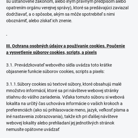
sú ustanovené zákonom, alebo iným právnym predpisom alebo
opatrením orgánu verejnej správy), ktoré sa predávajúci zaviazal
dodržiavať, a o spôsobe, akým sa môže spotrebiteľ s nimi
oboznámiť, alebo získať ich znenie.
III. Ochrana osobných údajov a používanie cookies. Poučenie
a vysvetlenie súborov cookies, scripts, a pixels
3.1. Prevádzkovateľ webového sídla uvádza toto krátke
objasnenie funkcie súborov cookies, scripts a pixels:
3.1.1.Súbory cookies sú textové súbory, ktoré obsahujú malé
množstvo informácií, ktoré sa pri návšteve webovej stránky
stiahnu do vášho zariadenia. Vďaka tomuto súboru si webová
lokalita na určitý čas uchováva informácie o vašich krokoch a
preferenciách (ako sú prihlasovacie meno, jazyk, veľkosť písma a
iné nastavenia zobrazovania), takže ich pri ďalšej návšteve
webovej lokality alebo prehliadaní jej jednotlivých stránok
nemusíte opätovne uvádzať