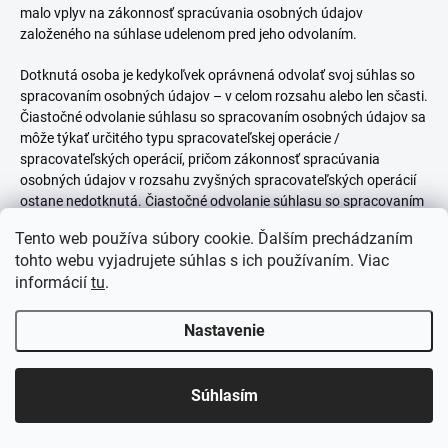
malo vplyv na zákonnosť spracúvania osobných údajov
založeného na súhlase udelenom pred jeho odvolaním.
Dotknutá osoba je kedykoľvek oprávnená odvolať svoj súhlas so
spracovaním osobných údajov – v celom rozsahu alebo len sčasti.
Čiastočné odvolanie súhlasu so spracovaním osobných údajov sa
môže týkať určitého typu spracovateľskej operácie /
spracovateľských operácií, pričom zákonnosť spracúvania
osobných údajov v rozsahu zvyšných spracovateľských operácií
ostane nedotknutá. Čiastočné odvolanie súhlasu so spracovaním
osobných údajov sa môže týkať určitého konkrétneho účelu
Tento web používa súbory cookie. Ďalším prechádzaním
spracúvania osobných údajov / určitých konkrétnych účelov
tohto webu vyjadrujete súhlas s ich používaním. Viac
spracúvania osobných údajov, pričom zákonnosť spracúvania
informácií
tu
.
osobných údajov na ostatné účely ostane nedotknutá.
Právo odvolať súhlas so spracovaním osobných údajov môže
Nastavenie
Dotknutá osoba realizovať v listinnej podobe na adresu
Prevádzkovateľa zapísanú ako jeho sídlo v živnostenskom registri
v čase odvolania súhlasu so spracovaním osobných údajov alebo
Súhlasím
v elektronickej podobe prostredníctvom elektronických
prostriedkov (zaslaním e-mailu na e-mailovú adresu