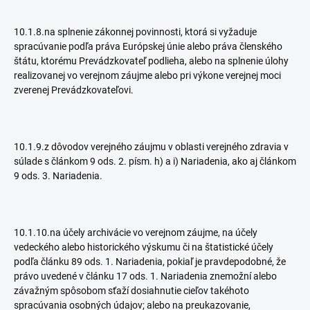
10.1.8.na splnenie zákonnej povinnosti, ktorá si vyžaduje
spracúvanie podľa práva Európskej únie alebo práva členského
štátu, ktorému Prevádzkovateľ podlieha, alebo na splnenie úlohy
realizovanej vo verejnom záujme alebo pri výkone verejnej moci
zverenej Prevádzkovateľovi.
10.1.9.z dôvodov verejného záujmu v oblasti verejného zdravia v
súlade s článkom 9 ods. 2. písm. h) a i) Nariadenia, ako aj článkom
9 ods. 3. Nariadenia.
10.1.10.na účely archivácie vo verejnom záujme, na účely
vedeckého alebo historického výskumu či na štatistické účely
podľa článku 89 ods. 1. Nariadenia, pokiaľ je pravdepodobné, že
právo uvedené v článku 17 ods. 1. Nariadenia znemožní alebo
závažným spôsobom sťaží dosiahnutie cieľov takéhoto
spracúvania osobných údajov; alebo na preukazovanie,