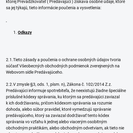
ktorej Prevádzkovateľ ( Predávajúci ) získava osobné údaje, ktoré
sa jej týkajú, tieto informácie poučenia a vysvetlenia:
Odkazy
2.1.Tieto zásady a poučenia o ochrane osobných údajov tvoria
súčasť Všeobecných obchodných podmienok zverejnených na
Webovom sídle Predávajúceho.
2.2.V zmysle §3, ods. 1, písm. n), Zákona č. 102/2014 Z.z.
Predávajúci informuje spotrebiteľa, že neexistujú žiadne špeciálne
príslušné kódexy správania, ku ktorým sa predávajúci zaviazal
k ich dodržiavaniu, pričom kódexom správania sa rozumie
dohoda, alebo súbor pravidiel, ktoré vymedzujú správanie
predávajúceho, ktorý sa zaviazal dodržiavať tento kódex
správania vo vzťahu k jednej alebo viacerým osobitným
obchodným praktikám, alebo obchodným odvetviam, ak tieto nie