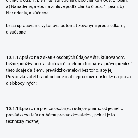
článku 6 ods. 1. písm. a) Nariadenia alebo článku 9 ods. 2. písm.
a) Nariadenia, alebo na zmluve podľa článku 6 ods. 1. písm. b)
Nariadenia, a súčasne
b/ sa spracúvanie vykonáva automatizovanými prostriedkami,
a súčasne:
10.1.17.právo na získanie osobných údajov v štruktúrovanom,
bežne používanom a strojovo čitateľnom formáte a právo preniesť
tieto údaje ďalšiemu prevádzkovateľovi bez toho, aby jej
Prevádzkovateľ bránil, nebude mať nepriaznivé dôsledky na práva
a slobody iných;
10.1.18.právo na prenos osobných údajov priamo od jedného
prevádzkovateľa druhému prevádzkovateľovi, pokiaľ je to
technicky možné;