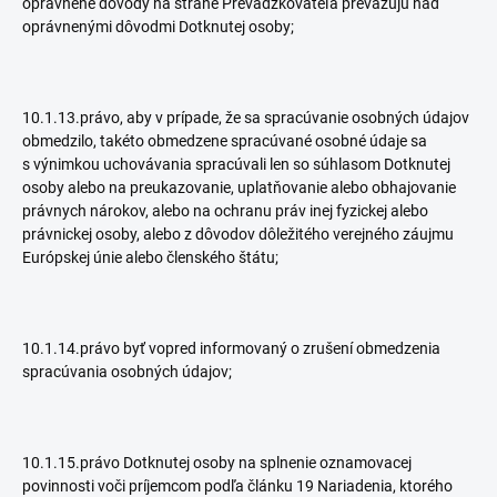
oprávnené dôvody na strane Prevádzkovateľa prevažujú nad
oprávnenými dôvodmi Dotknutej osoby;
10.1.13.právo, aby v prípade, že sa spracúvanie osobných údajov
obmedzilo, takéto obmedzene spracúvané osobné údaje sa
s výnimkou uchovávania spracúvali len so súhlasom Dotknutej
osoby alebo na preukazovanie, uplatňovanie alebo obhajovanie
právnych nárokov, alebo na ochranu práv inej fyzickej alebo
právnickej osoby, alebo z dôvodov dôležitého verejného záujmu
Európskej únie alebo členského štátu;
10.1.14.právo byť vopred informovaný o zrušení obmedzenia
spracúvania osobných údajov;
10.1.15.právo Dotknutej osoby na splnenie oznamovacej
povinnosti voči príjemcom podľa článku 19 Nariadenia, ktorého