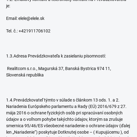
je:
Email: elele@elele.sk
Tel. č.: +421911706102
1.3.Adresa Prevádzkovateľa k zasielaniu písomností:
Realitcom s.r.o., Magurská 37, Banská Bystrica 974 11,
Slovenská republika
1.4.Prevádzkovateľ týmto v súlade s článkom 13 ods. 1. a 2.
Nariadenia Európskeho parlamentu a Rady (EÚ) 2016/679 z 27.
mája 2016 o ochrane fyzických osôb pri spracúvaní osobných
údajov a o voľnom pohybe takýchto údajov, ktorým sa zrušuje
smernica 95/46/ES všeobecné nariadenie o ochrane údajov (ďalej
len „Nariadenie“) poskytuje Dotknutej osobe – ( Kupujúcemu ), od