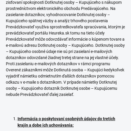
zisťovaní spokojnosti Dotknutej osoby – Kupujúceho s nákupom
prostredníctvom elektronického obchodu Predávajúceho. Na
zasielanie dotazníkov, vyhodnocovanie Dotknutej osoby –
Kupujúceho spätnej väzby a analýz trhového postavenia
Prevádzkovateľ využíva sprostredkovateľa spracúvania, ktorým je
prevádzkovateľ portálu Heureka.sk tomu na tieto účely
Prevádzkovateľ môže odovzdávať informácie o kúpenom tovare a
e-mailovú adresu Dotknutej osoby – Kupujúceho. Dotknutej osoby
– Kupujúceho osobné údaje nie sú pri zasielaní e-mailových
dotazníkov odovzdané žiadnej tretej strane na jej vlastné účely.
Proti zasielaniu e-mailových dotazníkov v rámci programu
Overené zákazníkmi môže Dotknutá osoba – Kupujúci kedykoľvek
vyjadriť námietku odmietnutím ďalších dotazníkov pomocou
odkazu v e-maile s dotazníkom. V prípade námietky Dotknutej
osoby – Kupujúceho dotazník Dotknutej osobe – Kupujúcemu
nebude Prevádzkovateľ ďalej zasielať.
Informácia o poskytovaní osobných údajov do tretích
krajín a dobe ich uchovávania: