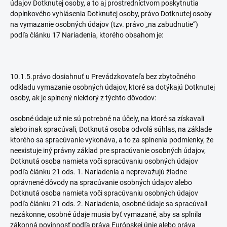
údajov Dotknutej osoby, a to aj prostredníctvom poskytnutia
doplnkového vyhlásenia Dotknutej osoby, právo Dotknutej osoby
na vymazanie osobných údajov (tzv. právo „na zabudnutie“)
podľa článku 17 Nariadenia, ktorého obsahom je:
10.1.5.právo dosiahnuť u Prevádzkovateľa bez zbytočného
odkladu vymazanie osobných údajov, ktoré sa dotýkajú Dotknutej
osoby, ak je splnený niektorý z týchto dôvodov:
osobné údaje už nie sú potrebné na účely, na ktoré sa získavali
alebo inak spracúvali, Dotknutá osoba odvolá súhlas, na základe
ktorého sa spracúvanie vykonáva, a to za splnenia podmienky, že
neexistuje iný právny základ pre spracúvanie osobných údajov,
Dotknutá osoba namieta voči spracúvaniu osobných údajov
podľa článku 21 ods. 1. Nariadenia a neprevažujú žiadne
oprávnené dôvody na spracúvanie osobných údajov alebo
Dotknutá osoba namieta voči spracúvaniu osobných údajov
podľa článku 21 ods. 2. Nariadenia, osobné údaje sa spracúvali
nezákonne, osobné údaje musia byť vymazané, aby sa splnila
zákonná povinnosť podľa práva Európskej únie alebo práva