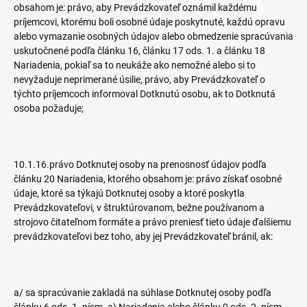
obsahom je: právo, aby Prevádzkovateľ oznámil každému
príjemcovi, ktorému boli osobné údaje poskytnuté, každú opravu
alebo vymazanie osobných údajov alebo obmedzenie spracúvania
uskutočnené podľa článku 16, článku 17 ods. 1. a článku 18
Nariadenia, pokiaľ sa to neukáže ako nemožné alebo si to
nevyžaduje neprimerané úsilie, právo, aby Prevádzkovateľ o
týchto príjemcoch informoval Dotknutú osobu, ak to Dotknutá
osoba požaduje;
10.1.16.právo Dotknutej osoby na prenosnosť údajov podľa
článku 20 Nariadenia, ktorého obsahom je: právo získať osobné
údaje, ktoré sa týkajú Dotknutej osoby a ktoré poskytla
Prevádzkovateľovi, v štruktúrovanom, bežne používanom a
strojovo čitateľnom formáte a právo preniesť tieto údaje ďalšiemu
prevádzkovateľovi bez toho, aby jej Prevádzkovateľ bránil, ak:
a/ sa spracúvanie zakladá na súhlase Dotknutej osoby podľa