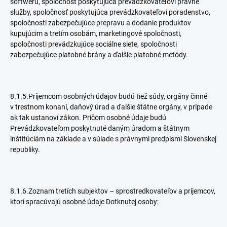
softwéru, spoločnosť poskytujúca prevádzkovateľovi právne
služby, spoločnosť poskytujúca prevádzkovateľovi poradenstvo,
spoločnosti zabezpečujúce prepravu a dodanie produktov
kupujúcim a tretím osobám, marketingové spoločnosti,
spoločnosti prevádzkujúce sociálne siete, spoločnosti
zabezpečujúce platobné brány a ďalšie platobné metódy.
8.1.5.Príjemcom osobných údajov budú tiež súdy, orgány činné
v trestnom konaní, daňový úrad a ďalšie štátne orgány, v prípade
ak tak ustanoví zákon. Pričom osobné údaje budú
Prevádzkovateľom poskytnuté daným úradom a štátnym
inštitúciám na základe a v súlade s právnymi predpismi Slovenskej
republiky.
8.1.6.Zoznam tretích subjektov – sprostredkovateľov a príjemcov,
ktorí spracúvajú osobné údaje Dotknutej osoby: