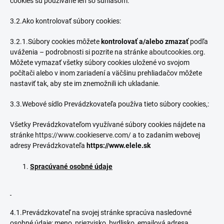
cookies sú používané len so súhlasom.
3.2.Ako kontrolovať súbory cookies:
3.2.1.Súbory cookies môžete
kontrolovať a/alebo zmazať
podľa
uváženia – podrobnosti si pozrite na stránke
aboutcookies.org
.
Môžete vymazať všetky súbory cookies uložené vo svojom
počítači alebo v inom zariadení a väčšinu prehliadačov môžete
nastaviť tak, aby ste im znemožnili ich ukladanie.
3.3.Webové sídlo Prevádzkovateľa používa tieto súbory cookies,:
Všetky Prevádzkovateľom využívané súbory cookies nájdete na
stránke
https://www.cookieserve.com/
a to zadaním webovej
adresy Prevádzkovateľa
https://www.elele.sk
Spracúvané osobné údaje
4.1.Prevádzkovateľ na svojej stránke spracúva nasledovné
osobné údaje: meno, priezvisko, bydlisko, emailová adresa,