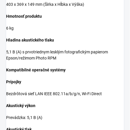
403‎ x 369 x 149 mm (Šírka x Hĺbka x Výška)
Hmotnosť produktu
6 kg
Hladina akustického tlaku
5,1 B (A) s prvotriednym lesklým fotografickým papierom
Epson/režimom Photo RPM
Kompatibilné operačné systémy
Prípojky
Bezdrôtová sieť LAN IEEE 802.11a/b/g/n, Wi-Fi Direct
Akustický výkon
Prevádzka: 5,1 B (A)
Akustický tlak