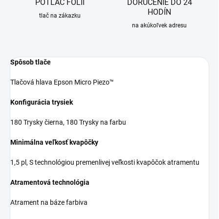
POTLAČ FÓLIÍ
DORUČENIE DO 24
HODÍN
tlač na zákazku
na akúkoľvek adresu
Spôsob tlače
Tlačová hlava Epson Micro Piezo™
Konfigurácia trysiek
180 Trysky čierna, 180 Trysky na farbu
Minimálna veľkosť kvapôčky
1,5 pl, S technológiou premenlivej veľkosti kvapôčok atramentu
Atramentová technológia
Atrament na báze farbiva