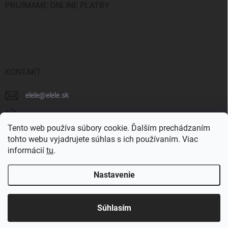
PRIJÍMAME ONLINE PLATBY
KONTAKT
elele
@
elele.sk
+421 911 706 102
Tento web používa súbory cookie. Ďalším prechádzaním
tohto webu vyjadrujete súhlas s ich používaním. Viac
informácií
tu
.
Nastavenie
Copyright 2026
ELELE - produkty a poradenstvo pre DTF tlač
. Všetky práva
vyhradené.
Súhlasím
Vytvoril Shoptet