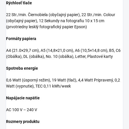
Rýchlosť tlače
22 Str./min. Čiernobiela (obyčajný papier), 22 Str./min. Colour
(obyčajný papier), 12 Sekundy na fotografiu 10 x 15 cm
(prvotriedny lesklý fotografický papier Epson)
Formáty papiera
A4 (21.0×29,7 cm), A5 (14,8×21,0 cm), A6 (10,5×14,8 cm), B5, C6
(Obálka), DL (obálka), No. 10 (obálka), Letter, Plastové karty
Spotreba energie
0,6 Watt (úsporný režim), 19 Watt (tlač), 4,4 Watt Pripravený, 0,2
Watt (vypnutie), TEC 0,11 kWh/week
Napájacie napätie
AC 100 V – 240 V
Rozmery produktu