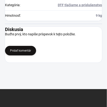
Kategória
:
DTF tlačiarne a príslušenstvo
Hmotnosť
:
9 kg
Diskusia
Buďte prvý, kto napíše príspevok k tejto položke.
Pridať komentár
Z
á
p