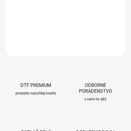
−
+
Pridať do košíka
DTF elele Epson Eco Tank L8050 - A4
DETAILNÉ INFORMÁCIE
OPÝTAŤ SA
DTF PREMIUM
ODBORNÉ
PORADENSTVO
produkty najvyššej kvality
s nami to dáš