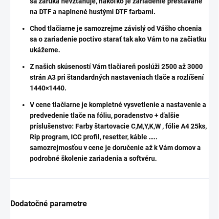
sa záruka nevzťahuje, nakoľko je zariadenie prestavané
na DTF a naplnené hustými DTF farbami.
Chod tlačiarne je samozrejme závislý od Vášho chcenia
sa o zariadenie poctivo starať tak ako Vám to na začiatku
ukážeme.
Z našich skúseností Vám tlačiareň poslúži 2500 až 3000
strán A3 pri štandardných nastaveniach tlače a rozlíšení
1440×1440.
V cene tlačiarne je kompletné vysvetlenie a nastavenie a
predvedenie tlače na fóliu, poradenstvo + ďalšie
príslušenstvo: Farby štartovacie C,M,Y,K,W , fólie A4 25ks,
Rip program, ICC profil, resetter, káble …..
samozrejmosťou v cene je doručenie až k Vám domov a
podrobné školenie zariadenia a softvéru.
Dodatočné parametre