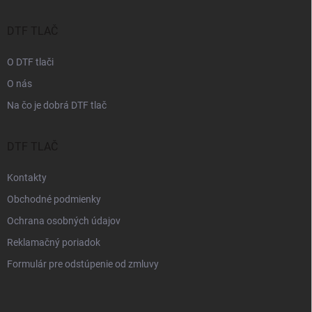
ä
t
i
DTF TLAČ
e
O DTF tlači
O nás
Na čo je dobrá DTF tlač
DTF TLAČ
Kontakty
Obchodné podmienky
Ochrana osobných údajov
Reklamačný poriadok
Formulár pre odstúpenie od zmluvy