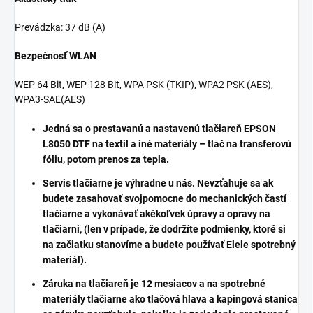
Prevádzka: 37 dB (A)
Bezpečnosť WLAN
WEP 64 Bit, WEP 128 Bit, WPA PSK (TKIP), WPA2 PSK (AES),
WPA3-SAE(AES)
Jedná sa o prestavanú a nastavenú tlačiareň EPSON
L8050 DTF na textil a iné materiály – tlač na transferovú
fóliu, potom prenos za tepla.
Servis tlačiarne je výhradne u nás. Nevzťahuje sa ak
budete zasahovať svojpomocne do mechanických častí
tlačiarne a vykonávať akékoľvek úpravy a opravy na
tlačiarni, (len v prípade, že dodržíte podmienky, ktoré si
na začiatku stanovíme a budete používať Elele spotrebný
materiál).
Záruka na tlačiareň je 12 mesiacov a na spotrebné
materiály tlačiarne ako tlačová hlava a kapingová stanica