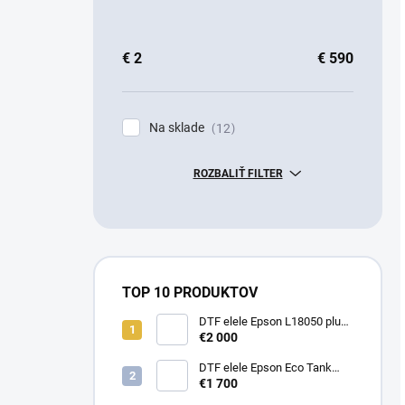
€
2
€
590
Na sklade
12
ROZBALIŤ FILTER
TOP 10 PRODUKTOV
DTF elele Epson L18050 plus
štartovací SET termolis a rúra
€2 000
DTF elele Epson Eco Tank
L8180 A3+ SET
€1 700