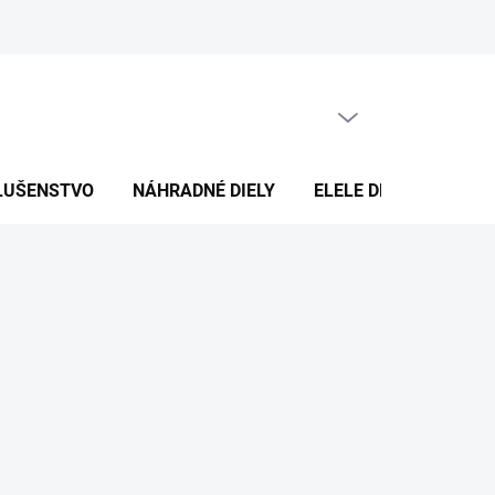
PRÁZDNY KOŠÍK
NÁKUPNÝ
KOŠÍK
SLUŠENSTVO
NÁHRADNÉ DIELY
ELELE DESIGN