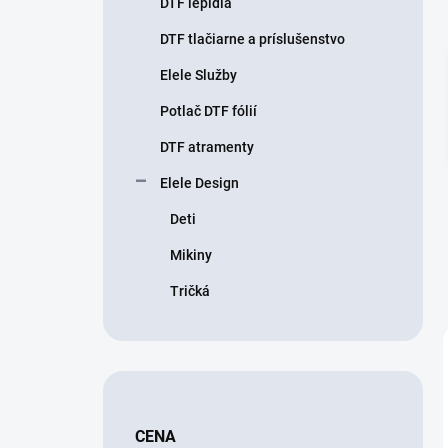
DTF lepidlá
e
l
DTF tlačiarne a príslušenstvo
Elele Služby
Potlač DTF fólií
DTF atramenty
Elele Design
Deti
Mikiny
Tričká
CENA