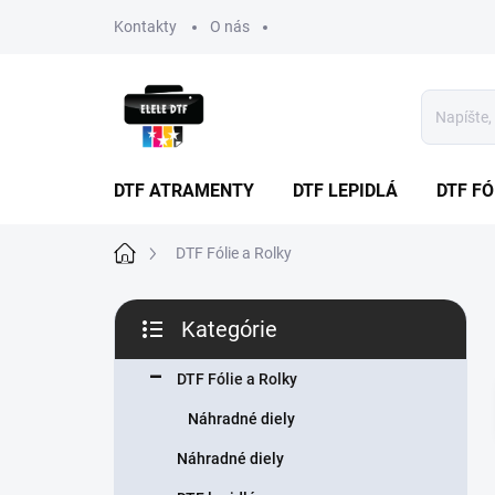
Prejsť
Kontakty
O nás
na
obsah
DTF ATRAMENTY
DTF LEPIDLÁ
DTF FÓ
Domov
DTF Fólie a Rolky
B
Kategórie
o
Preskočiť
č
kategórie
n
DTF Fólie a Rolky
ý
Náhradné diely
p
a
Náhradné diely
n