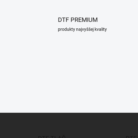
DTF PREMIUM
produkty najvyššej kvality
Z
á
p
ä