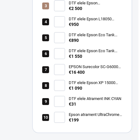
DTF elele Epson
SureColor/SC-P900 A2 SET
€2 500
DTF elele Epson L18050
"REPASOVANÁ"
€950
DTF elele Epson Eco Tank
L8050 A4 SET
€890
DTF elele Epson Eco Tank
L18050 A3+ SET
€1 550
EPSON Surecolor SC-G6000
DTF s Miro 36 Trepačka a
€16 400
zapekačka pre Epson G6000
DTF elele Epson XP 15000
A3+ SET
€1 090
DTF elele Atrament INK CYAN
€31
Epson atrament UltraChrome
DF Cyan T57U200 (1.6L)
€199