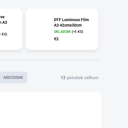
ive
DTF Luminous Film
m A3
A3 42cmx30cm
SKLADOM
(>5 KS)
5 KS)
€2
12
položiek celkom
ABECEDNE