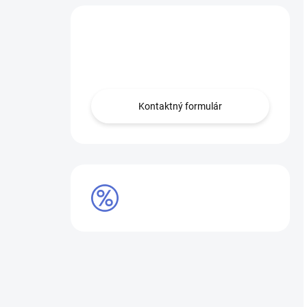
Máte otázku?
Obráťte sa na nás.
Kontaktný formulár
VÝPREDAJ