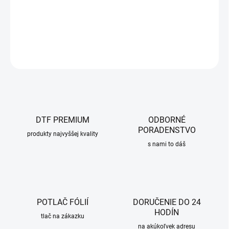
DTF elele Epson XP 15000 A3+ SET
DETAILNÉ INFORMÁCIE
OPÝTAŤ SA
DTF PREMIUM
ODBORNÉ
PORADENSTVO
produkty najvyššej kvality
s nami to dáš
POTLAČ FÓLIÍ
DORUČENIE DO 24
HODÍN
tlač na zákazku
na akúkoľvek adresu