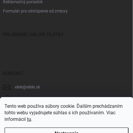
Reklamačný poriadok
Formulár pre odstúpenie od zmluvy
PRIJÍMAME ONLINE PLATBY
KONTAKT
elele
@
elele.sk
+421 911 706 102
Tento web používa súbory cookie. Ďalším prechádzaním
tohto webu vyjadrujete súhlas s ich používaním. Viac
informácií
tu
.