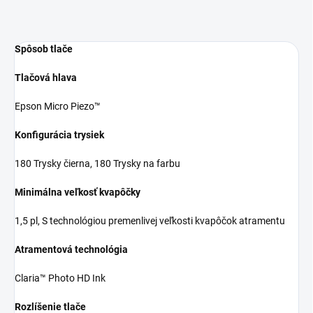
Spôsob tlače
Tlačová hlava
Epson Micro Piezo™
Konfigurácia trysiek
180 Trysky čierna, 180 Trysky na farbu
Minimálna veľkosť kvapôčky
1,5 pl, S technológiou premenlivej veľkosti kvapôčok atramentu
Atramentová technológia
Claria™ Photo HD Ink
Rozlíšenie tlače