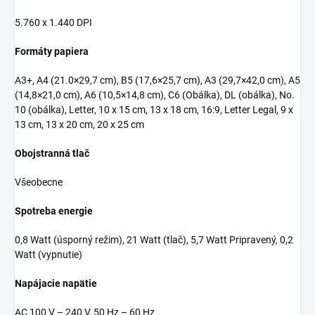
5.760 x 1.440 DPI
Formáty papiera
A3+, A4 (21.0×29,7 cm), B5 (17,6×25,7 cm), A3 (29,7×42,0 cm), A5
(14,8×21,0 cm), A6 (10,5×14,8 cm), C6 (Obálka), DL (obálka), No.
10 (obálka), Letter, 10 x 15 cm, 13 x 18 cm, 16:9, Letter Legal, 9 x
13 cm, 13 x 20 cm, 20 x 25 cm
Obojstranná tlač
Všeobecne
Spotreba energie
0,8 Watt (úsporný režim), 21 Watt (tlač), 5,7 Watt Pripravený, 0,2
Watt (vypnutie)
Napájacie napätie
AC 100 V – 240 V, 50 Hz – 60 Hz