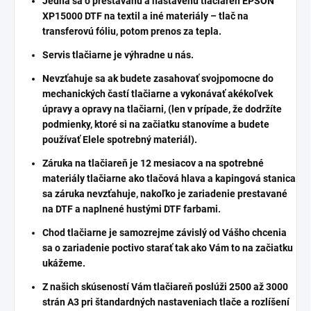
Jedná sa o prestavanú a nastavenú tlačiareň EPSON
XP15000 DTF na textil a iné materiály – tlač na
transferovú fóliu, potom prenos za tepla.
Servis tlačiarne je výhradne u nás.
Nevzťahuje sa ak budete zasahovať svojpomocne do
mechanických častí tlačiarne a vykonávať akékoľvek
úpravy a opravy na tlačiarni, (len v prípade, že dodržíte
podmienky, ktoré si na začiatku stanovíme a budete
používať Elele spotrebný materiál).
Záruka na tlačiareň je 12 mesiacov a na spotrebné
materiály tlačiarne ako tlačová hlava a kapingová stanica
sa záruka nevzťahuje, nakoľko je zariadenie prestavané
na DTF a naplnené hustými DTF farbami.
Chod tlačiarne je samozrejme závislý od Vášho chcenia
sa o zariadenie poctivo starať tak ako Vám to na začiatku
ukážeme.
Z našich skúseností Vám tlačiareň poslúži 2500 až 3000
strán A3 pri štandardných nastaveniach tlače a rozlíšení