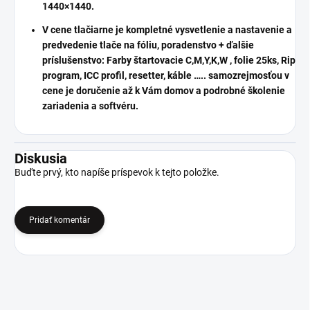
1440×1440.
V cene tlačiarne je kompletné vysvetlenie a nastavenie a
predvedenie tlače na fóliu, poradenstvo + ďalšie
príslušenstvo: Farby štartovacie C,M,Y,K,W , folie 25ks, Rip
program, ICC profil, resetter, káble ….. samozrejmosťou v
cene je doručenie až k Vám domov a podrobné školenie
zariadenia a softvéru.
Diskusia
Buďte prvý, kto napíše príspevok k tejto položke.
Pridať komentár