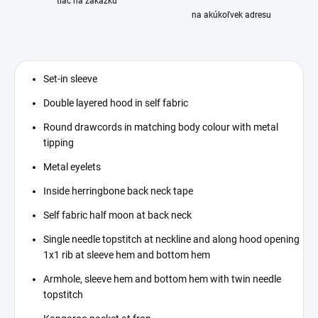
tlač na zákazku
na akúkoľvek adresu
Set-in sleeve
Double layered hood in self fabric
Round drawcords in matching body colour with metal
tipping
Metal eyelets
Inside herringbone back neck tape
Self fabric half moon at back neck
Single needle topstitch at neckline and along hood opening
1x1 rib at sleeve hem and bottom hem
Armhole, sleeve hem and bottom hem with twin needle
topstitch