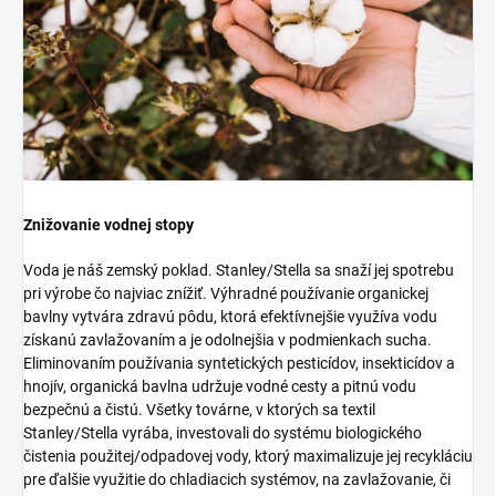
Znižovanie vodnej stopy
Voda je náš zemský poklad. Stanley/Stella sa snaží jej spotrebu
pri výrobe čo najviac znížiť. Výhradné používanie organickej
bavlny vytvára zdravú pôdu, ktorá efektívnejšie využíva vodu
získanú zavlažovaním a je odolnejšia v podmienkach sucha.
Eliminovaním používania syntetických pesticídov, insekticídov a
hnojív, organická bavlna udržuje vodné cesty a pitnú vodu
bezpečnú a čistú. Všetky továrne, v ktorých sa textil
Stanley/Stella vyrába, investovali do systému biologického
čistenia použitej/odpadovej vody, ktorý maximalizuje jej recykláciu
pre ďalšie využitie do chladiacich systémov, na zavlažovanie, či