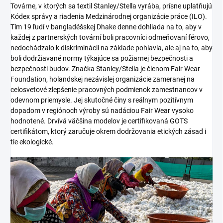
Továrne, v ktorých sa textil Stanley/Stella vyrába, prísne uplatňujú
Kódex správy a riadenia Medzinárodnej organizácie práce (ILO).
Tím 19 ľudí v bangladéšskej Dhake denne dohliada na to, aby v
každej z partnerských tovární boli pracovníci odmeňovaní férovo,
nedochádzalo k diskriminácii na základe pohlavia, ale aj na to, aby
boli dodržiavané normy týkajúce sa požiarnej bezpečnosti a
bezpečnosti budov. Značka Stanley/Stella je členom Fair Wear
Foundation, holandskej nezávislej organizácie zameranej na
celosvetové zlepšenie pracovných podmienok zamestnancov v
odevnom priemysle. Jej skutočné činy s reálnym pozitívnym
dopadom v regiónoch výroby sú nadáciou Fair Wear vysoko
hodnotené. Drvívá väčšina modelov je certifikovaná GOTS
certifikátom, ktorý zaručuje okrem dodržovania etických zásad i
tie ekologické.