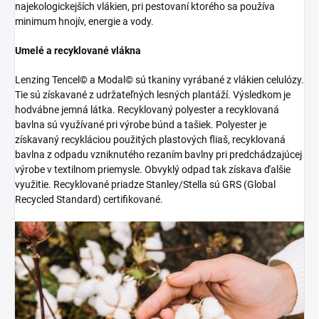
najekologickejších vlákien, pri pestovaní ktorého sa používa
minimum hnojív, energie a vody.
Umelé a recyklované vlákna
Lenzing Tencel© a Modal© sú tkaniny vyrábané z vlákien celulózy.
Tie sú získavané z udržateľných lesných plantáží. Výsledkom je
hodvábne jemná látka. Recyklovaný polyester a recyklovaná
bavlna sú využívané pri výrobe búnd a tašiek. Polyester je
získavaný recykláciou použitých plastových fliaš, recyklovaná
bavlna z odpadu vzniknutého rezaním bavlny pri predchádzajúcej
výrobe v textilnom priemysle. Obvyklý odpad tak získava ďalšie
využitie. Recyklované priadze Stanley/Stella sú GRS (Global
Recycled Standard) certifikované.