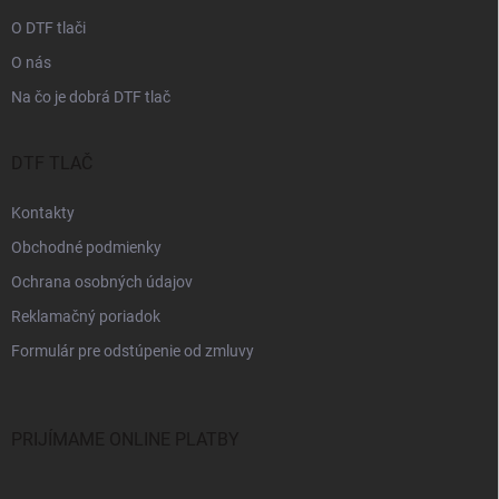
e
O DTF tlači
O nás
Na čo je dobrá DTF tlač
DTF TLAČ
Kontakty
Obchodné podmienky
Ochrana osobných údajov
Reklamačný poriadok
Formulár pre odstúpenie od zmluvy
PRIJÍMAME ONLINE PLATBY