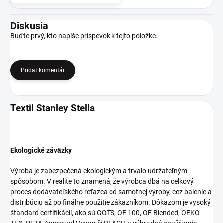
Diskusia
Buďte prvý, kto napíše príspevok k tejto položke.
Pridať komentár
Textil Stanley Stella
Ekologické záväzky
Výroba je zabezpečená ekologickým a trvalo udržateľným
spôsobom. V realite to znamená, že výrobca dbá na celkový
proces dodávateľského reťazca od samotnej výroby, cez balenie a
distribúciu až po finálne použitie zákazníkom. Dôkazom je vysoký
štandard certifikácií, ako sú GOTS, OE 100, OE Blended, OEKO
TEX, PETA-Approved Vegan či REACH a výhradné používanie