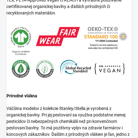
certifikovanej organickej bavlny a ďalších prírodných či
recyklovaných materiálov.
Prírodné vlákna
Väčšina modelov z kolekcie Stanley/Stella je vyrobená z
organickej bavlny. Pri jej pestovaní sa využíva podstatne menej
pesticídov či nebezpečných chemikálií než pri konvenčnom
pestovaní bavlny. To má pozitívny vplyv na zdravie farmárov i
koncových zákazníkov. Ďalším z prírodných vlákien je ľan, jedno z