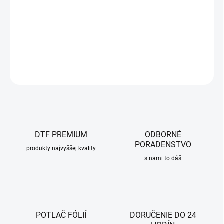
Nesedimentujúce GOTS celosvetovo certifikované DTF farby
DETAILNÉ INFORMÁCIE
OPÝTAŤ SA
DTF PREMIUM
ODBORNÉ
PORADENSTVO
produkty najvyššej kvality
s nami to dáš
POTLAČ FÓLIÍ
DORUČENIE DO 24