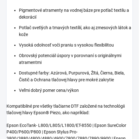
Pigmentové atramenty na vodnej báze pre potlač textilu a
dekorácií
Potlač svetlých a tmavých textílií, ako aj zmesových látok a
kože
Vysoká odolnosť voči praniu s vysokou flexibilitou
Obrovský potenciál úspory v porovnaní s originálnymi
atramentmi
Dostupné farby: Azúrová, Purpurová, Žltá, Čierna, Biela,
Čistič a Ochrana tlačovej hlavy pre mokré zakrytie
Veľmi dobrý pomer cena/výkon
Kompatibilné pre všetky tlačiarne DTF založené na technológii
tlačovej hlavy Epson® Piezo, ako napríklad:
Epson EcoTank- L800/L805/L1800/ET-8550 | Epson SureColor
P400/P600/P800 | Epson Stylus Pro-
3800/3880/4800/4880/4900/7800/7880/7890/9900 | Epson