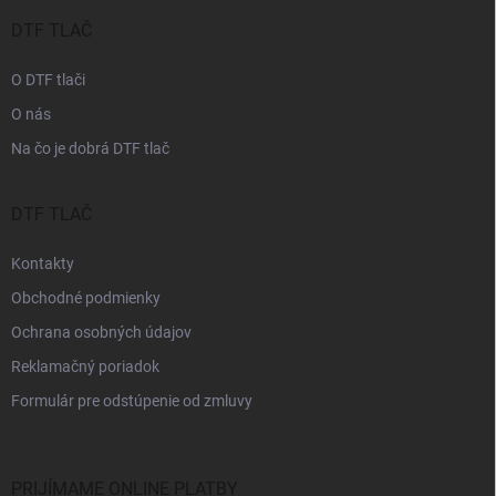
t
i
DTF TLAČ
e
O DTF tlači
O nás
Na čo je dobrá DTF tlač
DTF TLAČ
Kontakty
Obchodné podmienky
Ochrana osobných údajov
Reklamačný poriadok
Formulár pre odstúpenie od zmluvy
PRIJÍMAME ONLINE PLATBY