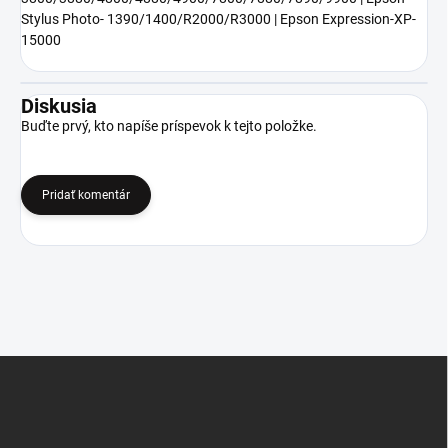
Stylus Photo- 1390/1400/R2000/R3000 | Epson Expression-XP-
15000
Diskusia
Buďte prvý, kto napíše príspevok k tejto položke.
Pridať komentár
Z
á
p
ä