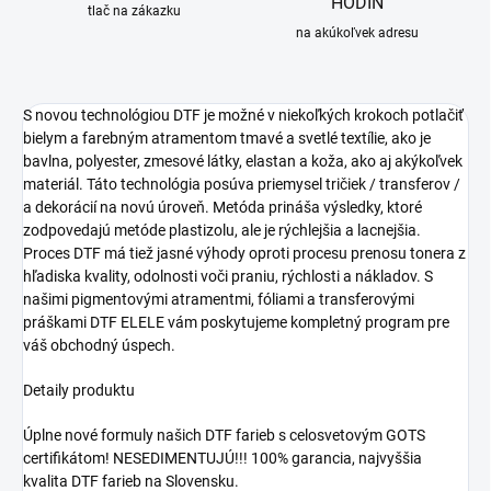
HODÍN
tlač na zákazku
na akúkoľvek adresu
S novou technológiou DTF je možné v niekoľkých krokoch potlačiť
bielym a farebným atramentom tmavé a svetlé textílie, ako je
bavlna, polyester, zmesové látky, elastan a koža, ako aj akýkoľvek
materiál. Táto technológia posúva priemysel tričiek / transferov /
a dekorácií na novú úroveň. Metóda prináša výsledky, ktoré
zodpovedajú metóde plastizolu, ale je rýchlejšia a lacnejšia.
Proces DTF má tiež jasné výhody oproti procesu prenosu tonera z
hľadiska kvality, odolnosti voči praniu, rýchlosti a nákladov. S
našimi pigmentovými atramentmi, fóliami a transferovými
práškami DTF ELELE vám poskytujeme kompletný program pre
váš obchodný úspech.
Detaily produktu
Úplne nové formuly našich DTF farieb s celosvetovým GOTS
certifikátom! NESEDIMENTUJÚ!!! 100% garancia, najvyššia
kvalita DTF farieb na Slovensku.