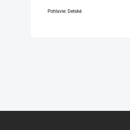
Pohlavie: Detské
Z
á
p