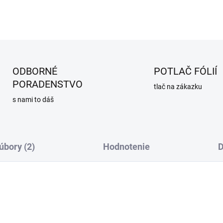
ODBORNÉ
POTLAČ FÓLIÍ
PORADENSTVO
tlač na zákazku
s nami to dáš
úbory (2)
Hodnotenie
D