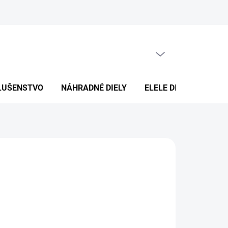
PRÁZDNY KOŠÍK
NÁKUPNÝ
KOŠÍK
SLUŠENSTVO
NÁHRADNÉ DIELY
ELELE DESIGN