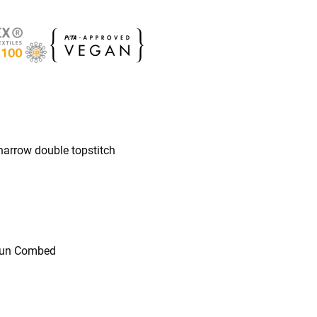
arrow double topstitch
Spun Combed