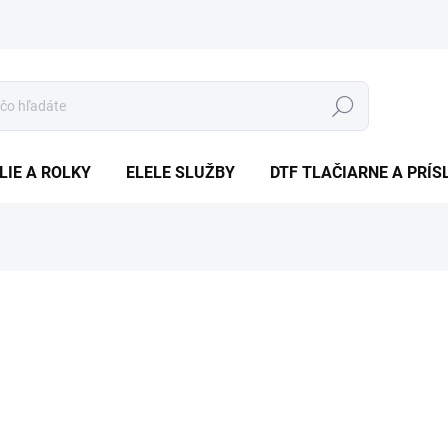
Hľadať
LIE A ROLKY
ELELE SLUŽBY
DTF TLAČIARNE A PRÍ
nia
ZNAČKA:
CREATOR STANLEY STELLA
€8
€6,50
bez DPH
Jednotková
ZVOĽTE VARIANT
cena: