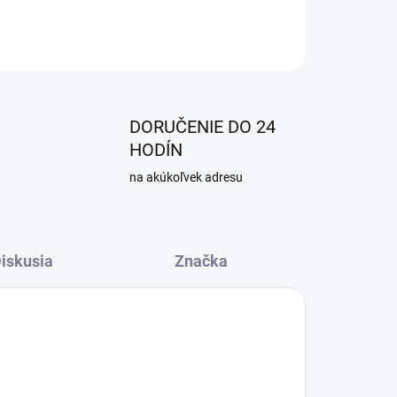
OPÝTAŤ SA
DORUČENIE DO 24
HODÍN
na akúkoľvek adresu
iskusia
Značka