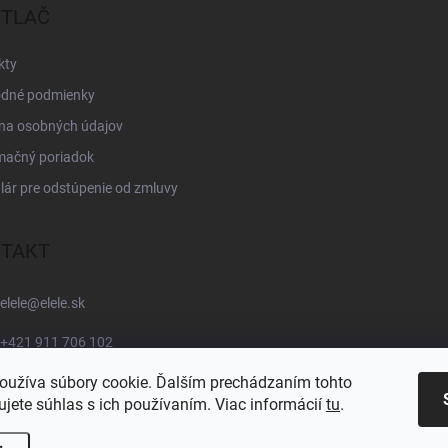
 TLAČ
kty
dné podmienky
na osobných údajov
mačný poriadok
ár pre odstúpenie od zmluvy
TAKT
elele
@
elele.sk
+421 911 706 102
oužíva súbory cookie. Ďalším prechádzaním tohto
jete súhlas s ich používaním. Viac informácií
tu
.