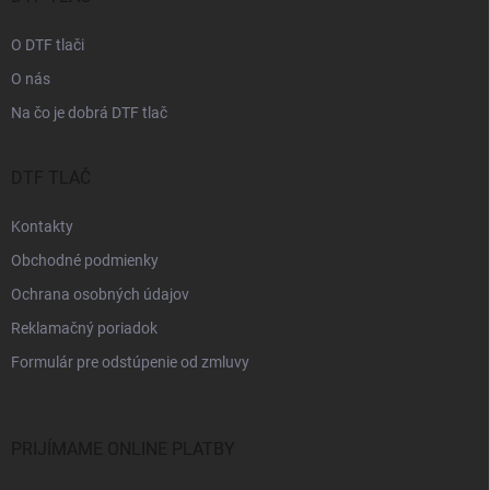
e
O DTF tlači
O nás
Na čo je dobrá DTF tlač
DTF TLAČ
Kontakty
Obchodné podmienky
Ochrana osobných údajov
Reklamačný poriadok
Formulár pre odstúpenie od zmluvy
PRIJÍMAME ONLINE PLATBY