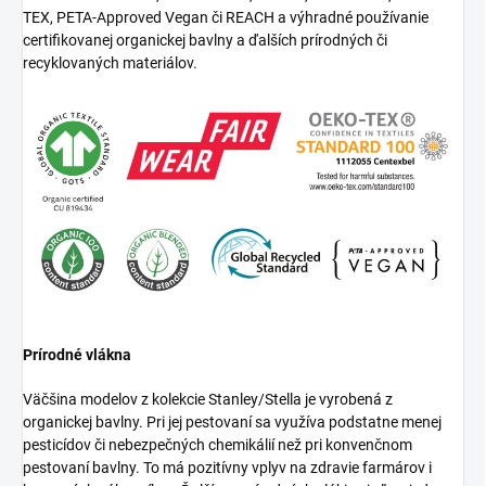
TEX, PETA-Approved Vegan či REACH a výhradné používanie
certifikovanej organickej bavlny a ďalších prírodných či
recyklovaných materiálov.
Prírodné vlákna
Väčšina modelov z kolekcie Stanley/Stella je vyrobená z
organickej bavlny. Pri jej pestovaní sa využíva podstatne menej
pesticídov či nebezpečných chemikálií než pri konvenčnom
pestovaní bavlny. To má pozitívny vplyv na zdravie farmárov i