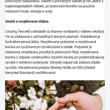
koncových zákazníkov. Ďalším z prírodných vlákien je ľan, jedno z
najekologickejších vlákien, pri pestovaní ktorého sa používa
minimum hnojív, energie a vody.
Umelé a recyklované vlákna
Lenzing Tencel© a Modal© sú tkaniny vyrábané z vlákien celulózy.
Tie sú získavané z udržateľných lesných plantáží. Výsledkom je
hodvábne jemná látka. Recyklovaný polyester a recyklovaná
bavlna sú využívané pri výrobe búnd a tašiek. Polyester je
získavaný recykláciou použitých plastových fliaš, recyklovaná
bavlna z odpadu vzniknutého rezaním bavlny pri predchádzajúcej
výrobe v textilnom priemysle. Obvyklý odpad tak získava ďalšie
využitie. Recyklované priadze Stanley/Stella sú GRS (Global
Recycled Standard) certifikované.