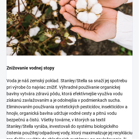
Znižovanie vodnej stopy
Voda je náš zemský poklad. Stanley/Stella sa snaží jej spotrebu
pri výrobe čo najviac znížiť. Výhradné používanie organickej
bavlny vytvára zdravú pôdu, ktorá efektívnejšie využíva vodu
získanú zavlažovaním a je odolnejšia v podmienkach sucha.
Eliminovaním používania syntetických pesticídov, insekticídov a
hnojív, organická bavlna udržuje vodné cesty a pitnú vodu
bezpečnú a čistú. Všetky továrne, v ktorých sa textil
Stanley/Stella vyrába, investovali do systému biologického
čistenia použitej/odpadovej vody, ktorý maximalizuje jej recykláciu