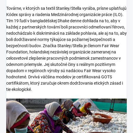
Továrne, v ktorých sa textil Stanley/Stella vyrába, prísne uplatňujú
Kódex správy a riadenia Medzinárodnej organizácie práce (ILO).
Tím 19 ľudí v bangladéšskej Dhake denne dohliada na to, aby v
každej z partnerských tovární boli pracovníci odmeňovaní férovo,
nedochádzalo k diskriminácii na základe pohlavia, ale aj na to, aby
boli dodržiavané normy týkajúce sa požiarnej bezpečnosti a
bezpečnosti budov. Značka Stanley/Stella je členom Fair Wear
Foundation, holandskej nezávislej organizácie zameranej na
celosvetové zlepšenie pracovných podmienok zamestnancov v
odevnom priemysle. Jej skutočné činy s reálnym pozitívnym
dopadom v regiónoch výroby sú nadáciou Fair Wear vysoko
hodnotené. Drvívá väčšina modelov je certifikovaná GOTS
certifikátom, ktorý zaručuje okrem dodržovania etických zásad i
tie ekologické.