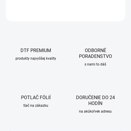
OPÝTAŤ SA
DTF PREMIUM
ODBORNÉ
PORADENSTVO
produkty najvyššej kvality
s nami to dáš
POTLAČ FÓLIÍ
DORUČENIE DO 24
HODÍN
tlač na zákazku
na akúkoľvek adresu