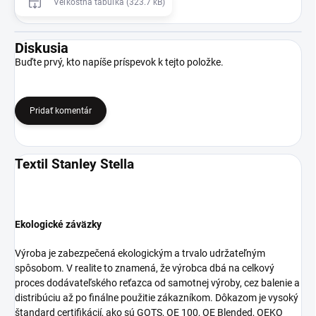
Veľkostná tabuľka (323.7 kB)
Diskusia
Buďte prvý, kto napíše príspevok k tejto položke.
Pridať komentár
Textil Stanley Stella
Ekologické záväzky
Výroba je zabezpečená ekologickým a trvalo udržateľným
spôsobom. V realite to znamená, že výrobca dbá na celkový
proces dodávateľského reťazca od samotnej výroby, cez balenie a
distribúciu až po finálne použitie zákazníkom. Dôkazom je vysoký
štandard certifikácií, ako sú GOTS, OE 100, OE Blended, OEKO