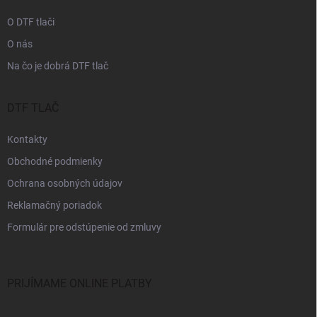
e
O DTF tlači
O nás
Na čo je dobrá DTF tlač
DTF TLAČ
Kontakty
Obchodné podmienky
Ochrana osobných údajov
Reklamačný poriadok
Formulár pre odstúpenie od zmluvy
PRIJÍMAME ONLINE PLATBY