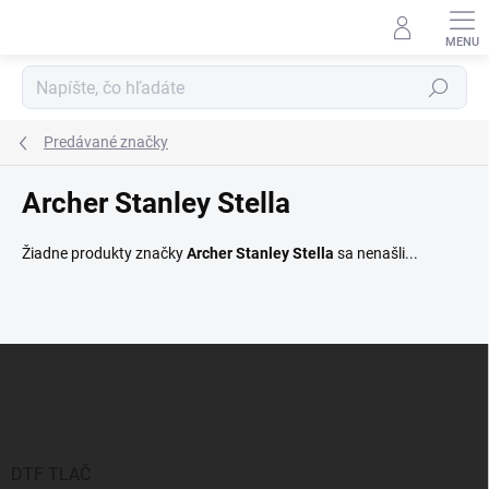
Prejsť
na
obsah
Hľadať
Predávané značky
Archer Stanley Stella
Žiadne produkty značky
Archer Stanley Stella
sa nenašli...
Z
á
p
ä
t
i
DTF TLAČ