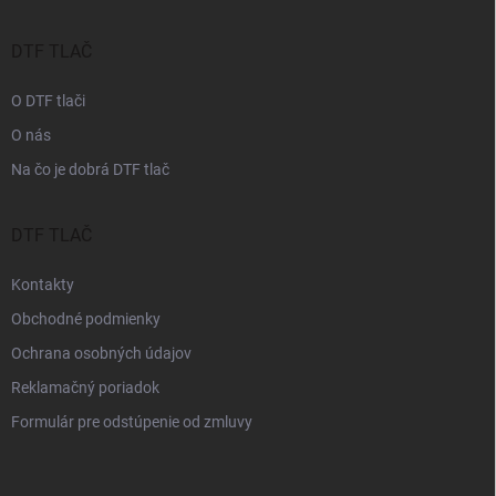
ä
p
t
r
i
DTF TLAČ
v
e
k
O DTF tlači
y
v
O nás
ý
p
Na čo je dobrá DTF tlač
i
s
u
DTF TLAČ
Kontakty
Obchodné podmienky
Ochrana osobných údajov
Reklamačný poriadok
Formulár pre odstúpenie od zmluvy