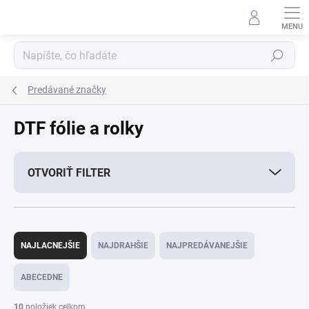
Prejsť
na
obsah
Hľadať
Predávané značky
DTF fólie a rolky
OTVORIŤ FILTER
R
a
NAJLACNEJŠIE
NAJDRAHŠIE
NAJPREDÁVANEJŠIE
d
e
ABECEDNE
n
i
10
položiek celkom