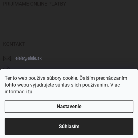
PRIJÍMAME ONLINE PLATBY
KONTAKT
elele
@
elele.sk
+421 911 706 102
Tento web používa súbory cookie. Ďalším prechádzaním
tohto webu vyjadrujete súhlas s ich používaním. Viac
informácií
tu
.
Nastavenie
Copyright 2026
ELELE - produkty a poradenstvo pre DTF tlač
. Všetky práva
vyhradené.
Súhlasím
Vytvoril Shoptet