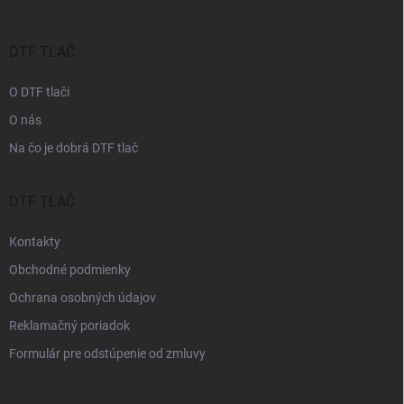
e
ä
p
t
r
i
DTF TLAČ
v
e
k
O DTF tlači
y
v
O nás
ý
p
Na čo je dobrá DTF tlač
i
s
u
DTF TLAČ
Kontakty
Obchodné podmienky
Ochrana osobných údajov
Reklamačný poriadok
Formulár pre odstúpenie od zmluvy