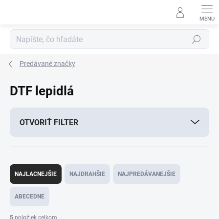
Prejsť
na
obsah
Hľadať
Predávané značky
DTF lepidlá
OTVORIŤ FILTER
R
a
NAJLACNEJŠIE
NAJDRAHŠIE
NAJPREDÁVANEJŠIE
d
e
ABECEDNE
n
i
5
položiek celkom