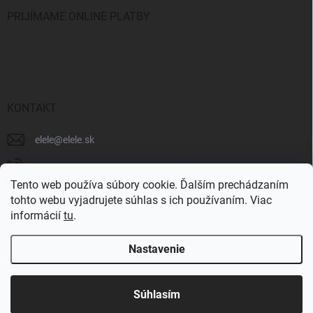
PRIJÍMAME ONLINE PLATBY
KONTAKT
elele
@
elele.sk
+421 911 706 102
Tento web používa súbory cookie. Ďalším prechádzaním
tohto webu vyjadrujete súhlas s ich používaním. Viac
informácií
tu
.
Nastavenie
Copyright 2026
ELELE - produkty a poradenstvo pre DTF tlač
. Všetky práva
vyhradené.
Súhlasím
Vytvoril Shoptet