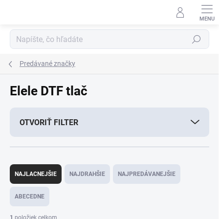
Prejsť
na
obsah
Hľadať
Predávané značky
Elele DTF tlač
OTVORIŤ FILTER
R
a
NAJLACNEJŠIE
NAJDRAHŠIE
NAJPREDÁVANEJŠIE
d
e
ABECEDNE
n
i
1
položiek celkom