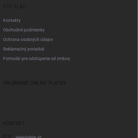
u
DTF TLAČ
Kontakty
Obchodné podmienky
Ochrana osobných údajov
Reklamačný poriadok
Formulár pre odstúpenie od zmluvy
PRIJÍMAME ONLINE PLATBY
KONTAKT
elele
@
elele.sk